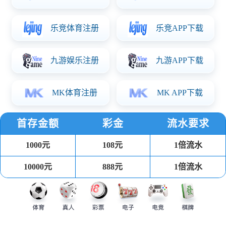
2026-06-08 15:02
35 次阅读
首页
/
体育资讯
在刚刚结束的英超第28轮焦点战中，阿森纳客场1:1憾
平布莱顿，比赛尾声阶段出现的两次疑似点球漏判引
发巨大争议。当值主裁判与VAR裁判均未介入复核，
直接导致客队错失绝杀机会。赛后，一向以儒雅著称
的阿森纳主帅米克尔·阿尔特塔情绪失控，在被摄影机
捕捉到怒摔水瓶的画面后，立刻成为社交媒体热议的
焦点。