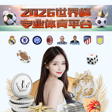
注册入口
全天更新 ·
万搏app官网登
录入口
赛事实时同步
无论您身在何处，
万搏app官网登录入口APP
为您
带来高速、高清、稳定的观赛体验。
下载客户端
网页端访问